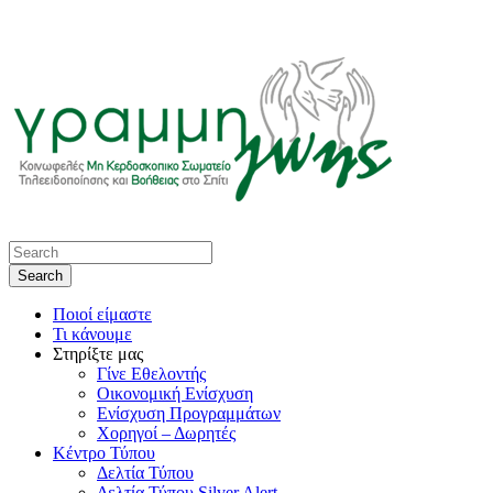
Ποιοί είμαστε
Τι κάνουμε
Στηρίξτε μας
Γίνε Εθελοντής
Οικονομική Ενίσχυση
Ενίσχυση Προγραμμάτων
Χορηγοί – Δωρητές
Κέντρο Τύπου
Δελτία Τύπου
Δελτία Τύπου Silver Alert