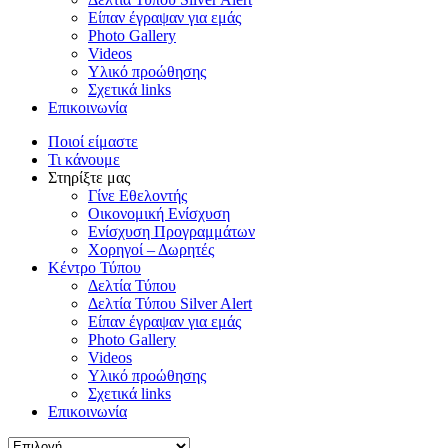
Είπαν έγραψαν για εμάς
Photo Gallery
Videos
Υλικό προώθησης
Σχετικά links
Επικοινωνία
Ποιοί είμαστε
Τι κάνουμε
Στηρίξτε μας
Γίνε Εθελοντής
Οικονομική Ενίσχυση
Ενίσχυση Προγραμμάτων
Χορηγοί – Δωρητές
Κέντρο Τύπου
Δελτία Τύπου
Δελτία Τύπου Silver Alert
Είπαν έγραψαν για εμάς
Photo Gallery
Videos
Υλικό προώθησης
Σχετικά links
Επικοινωνία