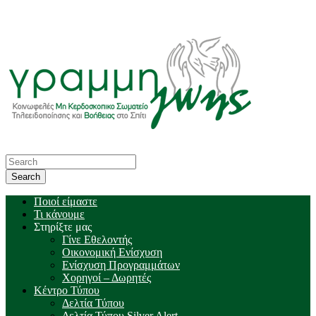
Ποιοί είμαστε
Τι κάνουμε
Στηρίξτε μας
Γίνε Εθελοντής
Οικονομική Ενίσχυση
Ενίσχυση Προγραμμάτων
Χορηγοί – Δωρητές
Κέντρο Τύπου
Δελτία Τύπου
Δελτία Τύπου Silver Alert