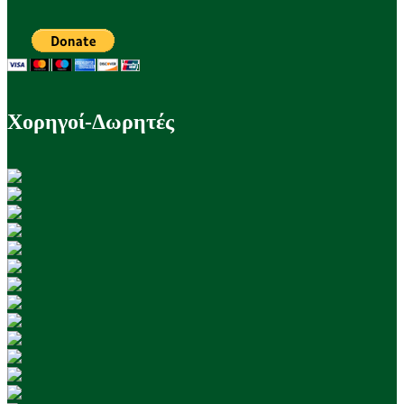
Χορηγοί-Δωρητές