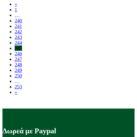
«
1
…
240
241
242
243
244
245
246
247
248
249
250
…
253
»
Δωρεά με Paypal