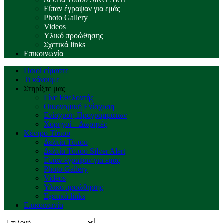
Είπαν έγραψαν για εμάς
Photo Gallery
Videos
Υλικό προώθησης
Σχετικά links
Επικοινωνία
Ποιοί είμαστε
Τι κάνουμε
Στηρίξτε μας
Γίνε Εθελοντής
Οικονομική Ενίσχυση
Ενίσχυση Προγραμμάτων
Χορηγοί – Δωρητές
Κέντρο Τύπου
Δελτία Τύπου
Δελτία Τύπου Silver Alert
Είπαν έγραψαν για εμάς
Photo Gallery
Videos
Υλικό προώθησης
Σχετικά links
Επικοινωνία