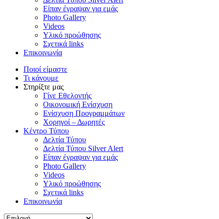
Είπαν έγραψαν για εμάς
Photo Gallery
Videos
Υλικό προώθησης
Σχετικά links
Επικοινωνία
Ποιοί είμαστε
Τι κάνουμε
Στηρίξτε μας
Γίνε Εθελοντής
Οικονομική Ενίσχυση
Ενίσχυση Προγραμμάτων
Χορηγοί – Δωρητές
Κέντρο Τύπου
Δελτία Τύπου
Δελτία Τύπου Silver Alert
Είπαν έγραψαν για εμάς
Photo Gallery
Videos
Υλικό προώθησης
Σχετικά links
Επικοινωνία