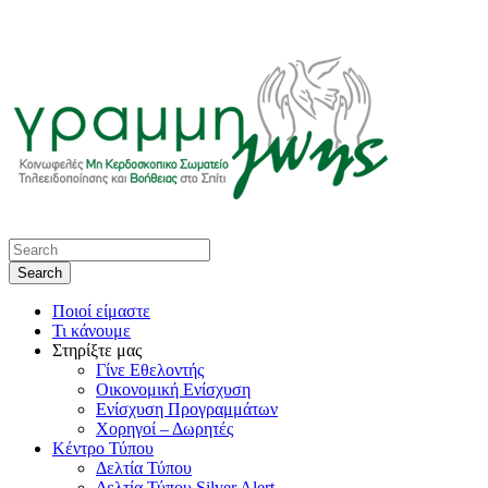
Ποιοί είμαστε
Τι κάνουμε
Στηρίξτε μας
Γίνε Εθελοντής
Οικονομική Ενίσχυση
Ενίσχυση Προγραμμάτων
Χορηγοί – Δωρητές
Κέντρο Τύπου
Δελτία Τύπου
Δελτία Τύπου Silver Alert