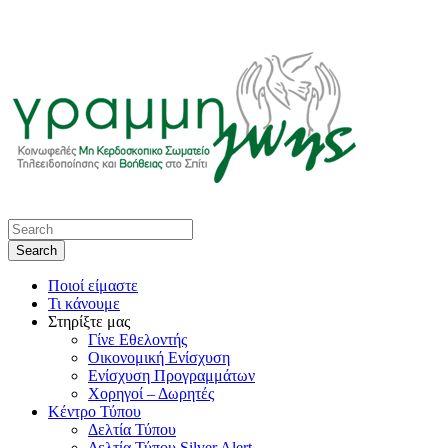
Ποιοί είμαστε
Τι κάνουμε
Στηρίξτε μας
Γίνε Εθελοντής
Οικονομική Ενίσχυση
Ενίσχυση Προγραμμάτων
Χορηγοί – Δωρητές
Κέντρο Τύπου
Δελτία Τύπου
Δελτία Τύπου Silver Alert