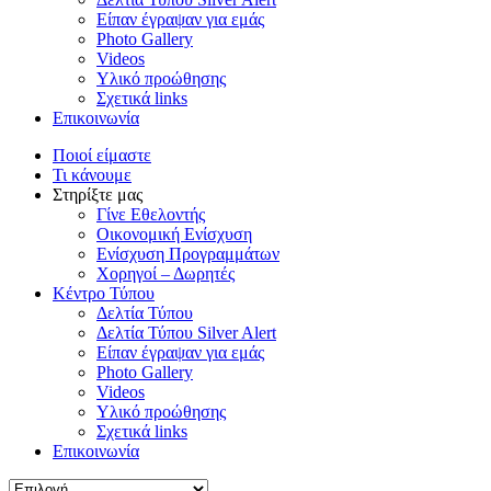
Είπαν έγραψαν για εμάς
Photo Gallery
Videos
Υλικό προώθησης
Σχετικά links
Επικοινωνία
Ποιοί είμαστε
Τι κάνουμε
Στηρίξτε μας
Γίνε Εθελοντής
Οικονομική Ενίσχυση
Ενίσχυση Προγραμμάτων
Χορηγοί – Δωρητές
Κέντρο Τύπου
Δελτία Τύπου
Δελτία Τύπου Silver Alert
Είπαν έγραψαν για εμάς
Photo Gallery
Videos
Υλικό προώθησης
Σχετικά links
Επικοινωνία