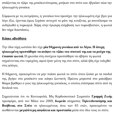
σπάζοντας το τζάμι της μπαλκονόπορτας, μπήκαν στο σπίτι και έβγαλαν σώα την
ηλικιωμένη γυναίκα.
Σύμφωνα με τις εκτιμήσεις, η γυναίκα που προσέχει την ηλικιωμένη είχε βγει για
λίγο έξω, έχοντας όμως ξεχάσει ανοιχτό το μάτι της κουζίνας, με αποτέλεσμα να
εκδηλωθεί η πυρκαγιά. Χάρη στην έγκαιρη επέμβαση των πυροσβεστών, η φωτιά
δεν πήρε διαστάσεις.
Κάηκε αβοήθητη
Την ίδια τύχη ωστόσο δεν είχε
μία 94χρονη γυναίκα από το Αίγιο. Η άτυχη
ηλικιωμένη προσπάθησε να ανάψει το τζάκι του σπιτιού της και τα ρούχα της
έπιασαν φωτιά.
Η γριούλα στη συνέχεια προσπάθησε να σβήσει τη φωτιά
πηγαίνοντας στο νεροχύτη, αφού ήταν μόνη της στο σπίτι, αλλά ήδη είχε τυλιχθεί
στις φλόγες.
Η 94χρονη, προκειμένου να μην πιάσει φωτιά το σπίτι όπου ζούσε με τα παιδιά
της, βγήκε στο μπαλκόνι και κάηκε ζωντανή. Πρώτος μπροστά στο μακάβριο
θέαμα βρέθηκε ο γιος της ηλικιωμένης γυναίκας, ο οποίος επέστρεφε σπίτι από τη
δουλειά του.
Σημειώνεται ότι το Κοινωφελές Μη Κερδοσκοπικό Σωματείο
Γραμμή Ζωής
προσφέρει, από τον Μάιο του 2009,
δωρεάν
υπηρεσίες
Τηλεειδοποίησης και
Βοήθειας στο Σπίτι
σε ηλικιωμένους άνω των 65 ετών, προκειμένου να
αισθάνονται
μεγαλύτερη ασφάλεια και προστασία
μέσα στο ίδιο τους το σπίτι.