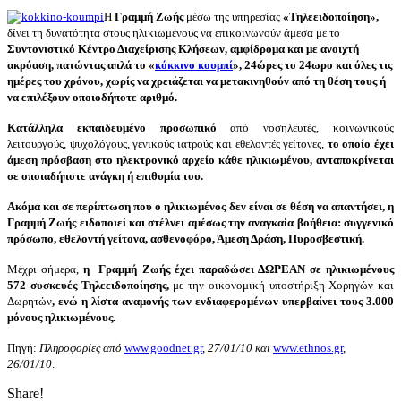
Η
Γραμμή Ζωής
μέσω της υπηρεσίας
«Τηλεειδοποίηση»,
δίνει τη δυνατότητα στους ηλικιωμένους να επικοινωνούν άμεσα με το
Συντονιστικό Κέντρο Διαχείρισης Κλήσεων, αμφίδρομα και με ανοιχτή
ακρόαση, πατώντας απλά το «
κόκκινο κουμπί
»
,
24ώρες το 24ωρο και όλες τις
ημέρες του χρόνου
, χωρίς να χρειάζεται να μετακινηθούν από τη θέση τους ή
να επιλέξουν οποιοδήποτε αριθμό.
Κατάλληλα εκπαιδευμένο προσωπικό
από νοσηλευτές, κοινωνικούς
λειτουργούς, ψυχολόγους, γενικούς ιατρούς και εθελοντές γείτονες,
το οποίο έχει
άμεση πρόσβαση στο ηλεκτρονικό αρχείο κάθε ηλικιωμένου, ανταποκρίνεται
σε οποιαδήποτε ανάγκη ή επιθυμία του.
Ακόμα και σε περίπτωση που ο ηλικιωμένος δεν είναι σε θέση να απαντήσει, η
Γραμμή Ζωής ειδοποιεί και στέλνει αμέσως την αναγκαία βοήθεια: συγγενικό
πρόσωπο, εθελοντή γείτονα, ασθενοφόρο, Άμεση Δράση, Πυροσβεστική.
Μ
έχρι σήμερα,
η
Γραμμή Ζωής
έχει παραδώσει ΔΩΡΕΑΝ σε ηλικιωμένους
572 συσκευές Τηλεειδοποίησης,
με την οικονομική υποστήριξη Χορηγών και
Δωρητών
, ενώ η λίστα αναμονής των ενδιαφερομένων υπερβαίνει τους 3.000
μόνους ηλικιωμένους.
Πηγή:
Πληροφορίες από
www.goodnet.gr
,
27/01/10 και
www.ethnos.gr
,
26/01/10
.
Share!