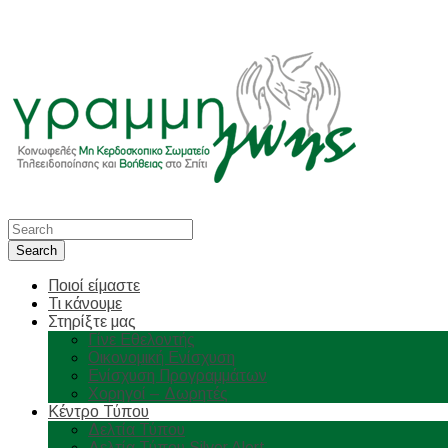
Ποιοί είμαστε
Τι κάνουμε
Στηρίξτε μας
Γίνε Εθελοντής
Οικονομική Ενίσχυση
Ενίσχυση Προγραμμάτων
Χορηγοί – Δωρητές
Κέντρο Τύπου
Δελτία Τύπου
Δελτία Τύπου Silver Alert