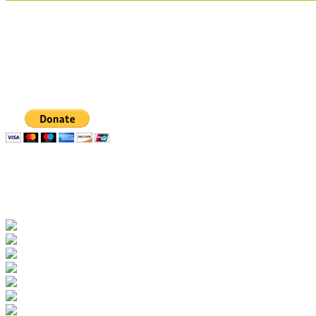
Δωρεά με Paypal
Χορηγοί-Δωρητές