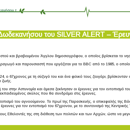
ανήσου τ ...
 Δωδεκανήσου του SILVER ALERT – Έρευ
τού και βραβευμένου Άγγλου δημοσιογράφου, ο οποίος βρίσκεται το νησί γ
ραγωγό και παρουσιαστή που εργάζεται για το BBC από το 1985, ο οποίος 
4, ο 67χρονος με τη σύζυγό του και ένα φιλικό τους ζευγάρι, βρίσκονταν 
α ζωής.
ου στην Αστυνομία και άμεσα ξεκίνησαν οι έρευνες για τον εντοπισμό του.
κά εκπαιδευμένος σκύλος που θα συνδράμει στις έρευνες.
εντοπισμό του αγνοούμενου. Το πρωί της Παρασκευής, ο επικεφαλής της
 έρευνες για τον εντοπισμό του 67χρονου, με το συντονισμό της Κεντρικής
 τους Εθελοντές της στη διάθεση των πολιτών και των Αρχών, ώστε να μεγ