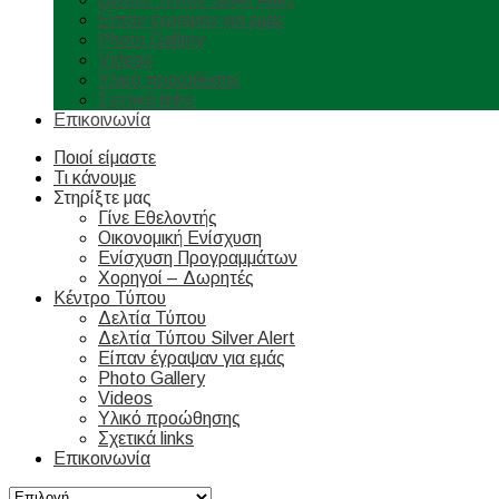
Είπαν έγραψαν για εμάς
Photo Gallery
Videos
Υλικό προώθησης
Σχετικά links
Επικοινωνία
Ποιοί είμαστε
Τι κάνουμε
Στηρίξτε μας
Γίνε Εθελοντής
Οικονομική Ενίσχυση
Ενίσχυση Προγραμμάτων
Χορηγοί – Δωρητές
Κέντρο Τύπου
Δελτία Τύπου
Δελτία Τύπου Silver Alert
Είπαν έγραψαν για εμάς
Photo Gallery
Videos
Υλικό προώθησης
Σχετικά links
Επικοινωνία