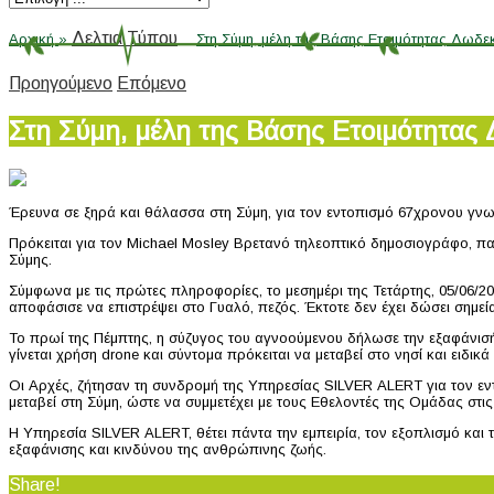
Δελτια Τύπου
»
Αρχική
»
Στη Σύμη, μέλη της Βάσης Ετοιμότητας Δωδεκ
Προηγούμενο
Επόμενο
Στη Σύμη, μέλη της Βάσης Ετοιμότητας
Έρευνα σε ξηρά και θάλασσα στη Σύμη, για τον εντοπισμό 67χρονου γνωσ
Πρόκειται για τον Michael Mosley Βρετανό τηλεοπτικό δημοσιογράφο, πα
Σύμης.
Σύμφωνα με τις πρώτες πληροφορίες, το μεσημέρι της Τετάρτης, 05/06/202
αποφάσισε να επιστρέψει στο Γυαλό, πεζός. Έκτοτε δεν έχει δώσει σημεί
Το πρωί της Πέμπτης, η σύζυγος του αγνοούμενου δήλωσε την εξαφάνισή τ
γίνεται χρήση drone και σύντομα πρόκειται να μεταβεί στο νησί και ειδι
Οι Αρχές, ζήτησαν τη συνδρομή της Υπηρεσίας SILVER ALERT για τον 
μεταβεί στη Σύμη, ώστε να συμμετέχει με τους Εθελοντές της Ομάδας στις
Η Υπηρεσία SILVER ALERT, θέτει πάντα την εμπειρία, τον εξοπλισμό και
εξαφάνισης και κινδύνου της ανθρώπινης ζωής.
Share!