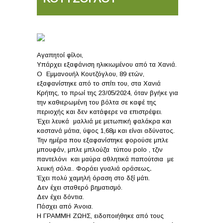
Αγαπητοί φίλοι,
Υπάρχει εξαφάνιση ηλικιωμένου από τα Χανιά.
Ο Εμμανουήλ Κουτζόγλου, 89 ετών,
εξαφανίστηκε από το σπίτι του, στα Χανιά
Κρήτης, το πρωί της 23/05/2024, όταν βγήκε για
την καθιερωμένη του βόλτα σε καφέ της
περιοχής και δεν κατάφερε να επιστρέψει.
Έχει λευκά μαλλιά με μετωπική φαλάκρα και
καστανά μάτια, ύψος 1,68μ και είναι αδύνατος.
Την ημέρα που εξαφανίστηκε φορούσε μπλε
μπουφάν, μπλε μπλούζα τύπου polo , τζιν
παντελόνι και μαύρα αθλητικά παπούτσια με
λευκή σόλα.. Φοράει γυαλιά οράσεως
.
Έχει πολύ χαμηλή όραση στο δξί μάτι.
Δεν έχει σταθερό βηματισμό.
Δεν έχει δόντια.
Πάσχει από Άνοια.
Η ΓΡΑΜΜΗ ΖΩΗΣ, ειδοποιήθηκε από τους