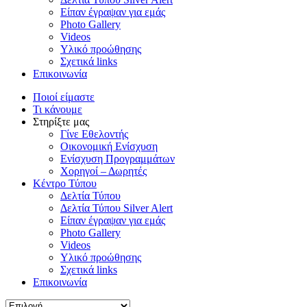
Είπαν έγραψαν για εμάς
Photo Gallery
Videos
Υλικό προώθησης
Σχετικά links
Επικοινωνία
Ποιοί είμαστε
Τι κάνουμε
Στηρίξτε μας
Γίνε Εθελοντής
Οικονομική Ενίσχυση
Ενίσχυση Προγραμμάτων
Χορηγοί – Δωρητές
Κέντρο Τύπου
Δελτία Τύπου
Δελτία Τύπου Silver Alert
Είπαν έγραψαν για εμάς
Photo Gallery
Videos
Υλικό προώθησης
Σχετικά links
Επικοινωνία