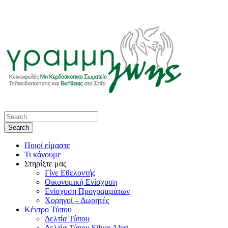
Ποιοί είμαστε
Τι κάνουμε
Στηρίξτε μας
Γίνε Εθελοντής
Οικονομική Ενίσχυση
Ενίσχυση Προγραμμάτων
Χορηγοί – Δωρητές
Κέντρο Τύπου
Δελτία Τύπου
Δελτία Τύπου Silver Alert