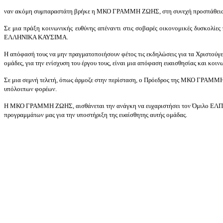
ναν ακόμη συμπαραστάτη βρήκε η ΜΚΟ ΓΡΑΜΜΗ ΖΩΗΣ, στη συνεχή προσπάθεια να σ
Σε μια πράξη κοινων
ικής ευθύνης απέναντι στις σοβαρές οικονομικές δυσκολί
ΕΛΛΗΝΙΚΑ ΚΑΥΣΙΜΑ.
Η απόφασή τους να μην πραγματοποιήσουν φέτος τις εκδηλώσεις για τα Χριστούγεν
ομάδες, για την ενίσχυση του έργου τους, είναι μια απόφαση ευαισθησίας και κοι
Σε μια σεμνή τελετή, όπως άρμοζε στην περίσταση, ο Πρόεδρος της ΜΚΟ ΓΡΑΜΜΗ 
υπόλοιπων φορέων.
Η ΜΚΟ ΓΡΑΜΜΗ ΖΩΗΣ, αισθάνεται την ανάγκη να ευχαριστήσει τον Όμιλο ΕΛΠ
προγραμμάτων μας για την υποστήριξη της ευαίσθητης αυτής ομάδ
ας.