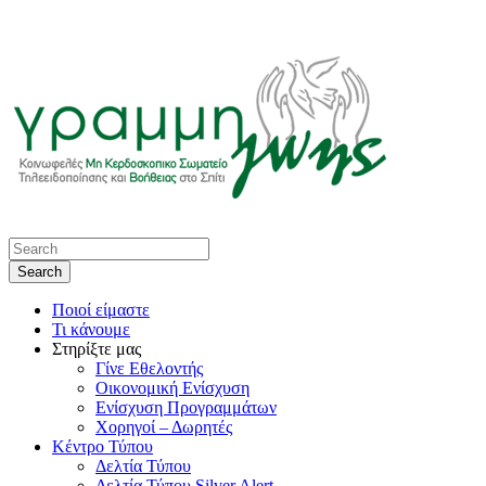
Ποιοί είμαστε
Τι κάνουμε
Στηρίξτε μας
Γίνε Εθελοντής
Οικονομική Ενίσχυση
Ενίσχυση Προγραμμάτων
Χορηγοί – Δωρητές
Κέντρο Τύπου
Δελτία Τύπου
Δελτία Τύπου Silver Alert