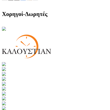
Χορηγοί-Δωρητές