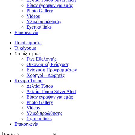
Είπαν έγραψαν για εμάς
Photo Gallery
Videos
Υλικό προώθησης
Σχετικά links
Επικοινωνία
Ποιοί είμαστε
Τι κάνουμε
Στηρίξτε μας
Γίνε Εθελοντής
Οικονομική Ενίσχυση
Ενίσχυση Προγραμμάτων
Χορηγοί – Δωρητές
Κέντρο Τύπου
Δελτία Τύπου
Δελτία Τύπου Silver Alert
Είπαν έγραψαν για εμάς
Photo Gallery
Videos
Υλικό προώθησης
Σχετικά links
Επικοινωνία