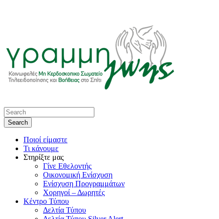
Ποιοί είμαστε
Τι κάνουμε
Στηρίξτε μας
Γίνε Εθελοντής
Οικονομική Ενίσχυση
Ενίσχυση Προγραμμάτων
Χορηγοί – Δωρητές
Κέντρο Τύπου
Δελτία Τύπου
Δελτία Τύπου Silver Alert