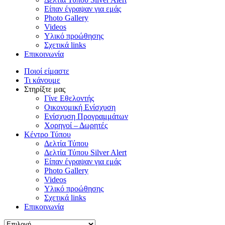
Είπαν έγραψαν για εμάς
Photo Gallery
Videos
Υλικό προώθησης
Σχετικά links
Επικοινωνία
Ποιοί είμαστε
Τι κάνουμε
Στηρίξτε μας
Γίνε Εθελοντής
Οικονομική Ενίσχυση
Ενίσχυση Προγραμμάτων
Χορηγοί – Δωρητές
Κέντρο Τύπου
Δελτία Τύπου
Δελτία Τύπου Silver Alert
Είπαν έγραψαν για εμάς
Photo Gallery
Videos
Υλικό προώθησης
Σχετικά links
Επικοινωνία