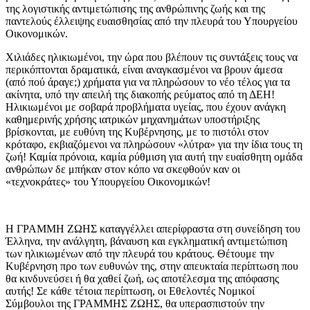
της λογιστικής αντιμετώπισης της ανθρώπινης ζωής και της
παντελούς έλλειψης ευαισθησίας από την πλευρά του Υπουργείου
Οικονομικών.
Χιλιάδες ηλικιωμένοι, την ώρα που βλέπουν τις συντάξεις τους να
περικόπτονται δραματικά, είναι αναγκασμένοι να βρουν άμεσα
(από πού άραγε;) χρήματα για να πληρώσουν το νέο τέλος για τα
ακίνητα, υπό την απειλή της διακοπής ρεύματος από τη ΔΕΗ!
Ηλικιωμένοι με σοβαρά προβλήματα υγείας, που έχουν ανάγκη
καθημερινής χρήσης ιατρικών μηχανημάτων υποστήριξης
βρίσκονται, με ευθύνη της Κυβέρνησης, με το πιστόλι στον
κρόταφο, εκβιαζόμενοι να πληρώσουν «λύτρα» για την ίδια τους τη
ζωή! Καμία πρόνοια, καμία ρύθμιση για αυτή την ευαίσθητη ομάδα
ανθρώπων δε μπήκαν στον κόπο να σκεφθούν καν οι
«τεχνοκράτες» του Υπουργείου Οικονομικών!
Η ΓΡΑΜΜΗ ΖΩΗΣ καταγγέλλει απερίφραστα στη συνείδηση του
Έλληνα, την ανάλγητη, βάναυση και εγκληματική αντιμετώπιση
των ηλικιωμένων από την πλευρά του κράτους. Θέτουμε την
Κυβέρνηση προ των ευθυνών της, στην απευκταία περίπτωση που
θα κινδυνεύσει ή θα χαθεί ζωή, ως αποτέλεσμα της απόφασης
αυτής! Σε κάθε τέτοια περίπτωση, οι Εθελοντές Νομικοί
Σύμβουλοι της ΓΡΑΜΜΗΣ ΖΩΗΣ, θα υπερασπιστούν την