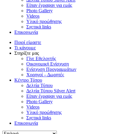
Είπαν έγραψαν για εμάς
Photo Gallery
Videos
Υλικό προώθησης
Σχετικά links
Επικοινωνία
Ποιοί είμαστε
Τι κάνουμε
Στηρίξτε μας
Γίνε Εθελοντής
Οικονομική Ενίσχυση
Ενίσχυση Προγραμμάτων
Χορηγοί – Δωρητές
Κέντρο Τύπου
Δελτία Τύπου
Δελτία Τύπου Silver Alert
Είπαν έγραψαν για εμάς
Photo Gallery
Videos
Υλικό προώθησης
Σχετικά links
Επικοινωνία