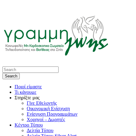
Ποιοί είμαστε
Τι κάνουμε
Στηρίξτε μας
Γίνε Εθελοντής
Οικονομική Ενίσχυση
Ενίσχυση Προγραμμάτων
Χορηγοί – Δωρητές
Κέντρο Τύπου
Δελτία Τύπου
Δελτία Τύπου Silver Alert