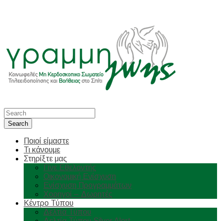
Ποιοί είμαστε
Τι κάνουμε
Στηρίξτε μας
Γίνε Εθελοντής
Οικονομική Ενίσχυση
Ενίσχυση Προγραμμάτων
Χορηγοί – Δωρητές
Κέντρο Τύπου
Δελτία Τύπου
Δελτία Τύπου Silver Alert