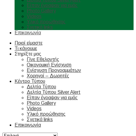
Είπαν έγραψαν για εμάς
Photo Gallery
Videos
Υλικό προώθησης
Σχετικά links
Επικοινωνία
Ποιοί είμαστε
Τι κάνουμε
Στηρίξτε μας
Γίνε Εθελοντής
Οικονομική Ενίσχυση
Ενίσχυση Προγραμμάτων
Χορηγοί – Δωρητές
Κέντρο Τύπου
Δελτία Τύπου
Δελτία Τύπου Silver Alert
Είπαν έγραψαν για εμάς
Photo Gallery
Videos
Υλικό προώθησης
Σχετικά links
Επικοινωνία