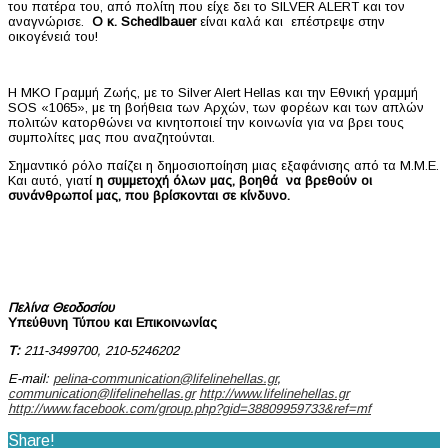
του πατέρα του, από πολίτη που είχε δει το SILVER ALERT και τον
αναγνώρισε.
Ο κ.
Schedlbauer
είναι καλά και επέστρεψε στην
οικογένειά του!
Η ΜΚΟ Γραμμή Ζωής, με το Silver Alert Hellas και την Εθνική γραμμή
SOS «1065», με τη βοήθεια των Αρχών, των φορέων και των απλών
πολιτών κατορθώνει να κινητοποιεί την κοινωνία για να βρει τους
συμπολίτες μας που αναζητούνται.
Σημαντικό ρόλο παίζει η δημοσιοποίηση μιας εξαφάνισης από τα Μ.Μ.Ε.
Και αυτό, γιατί
η συμμετοχή όλων μας, βοηθά να βρεθούν οι
συνάνθρωποί μας, που βρίσκονται σε κίνδυνο.
Πελίνα Θεοδοσίου
Υπεύθυνη Τύπου και Επικοινωνίας
Τ
:
211-3499700, 210-5246202
E-mail:
pelina-communication@lifelinehellas.gr
,
communication@lifelinehellas.gr
http://www.lifelinehellas.gr
http://www.facebook.com/group.php?gid=38809959733&ref=mf
Share!