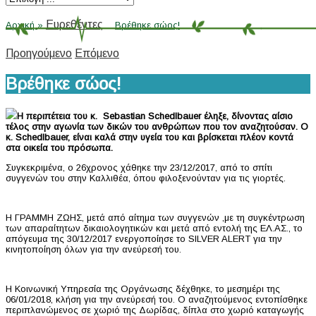
Ευρεθέντες
»
Αρχική
»
Βρέθηκε σώος!
Προηγούμενο
Επόμενο
Βρέθηκε σώος!
Η περιπέτεια του κ.
Sebastian
Schedlbauer
έληξε, δίνοντας αίσιο
τέλος στην αγωνία των δικών του ανθρώπων που τον αναζητούσαν. Ο
κ.
Schedlbauer
, είναι καλά στην υγεία του και βρίσκεται πλέον κοντά
στα οικεία του πρόσωπα.
Συγκεκριμένα, ο 26χρονος χάθηκε την 23/12/2017, από το σπίτι
συγγενών του στην Καλλιθέα, όπου φιλοξενούνταν για τις γιορτές.
Η ΓΡΑΜΜΗ ΖΩΗΣ, μετά από αίτημα των συγγενών ,με τη συγκέντρωση
των απαραίτητων δικαιολογητικών και μετά από εντολή της ΕΛ.ΑΣ., το
απόγευμα της 30/12/2017 ενεργοποίησε το SILVER ALERT για την
κινητοποίηση όλων για την ανεύρεσή του.
Η Κοινωνική Υπηρεσία της Οργάνωσης δέχθηκε, το μεσημέρι της
06/01/2018, κλήση για την ανεύρεσή του. Ο αναζητούμενος εντοπίσθηκε
περιπλανώμενος σε χωριό της Δωρίδας, δίπλα στο χωριό καταγωγής