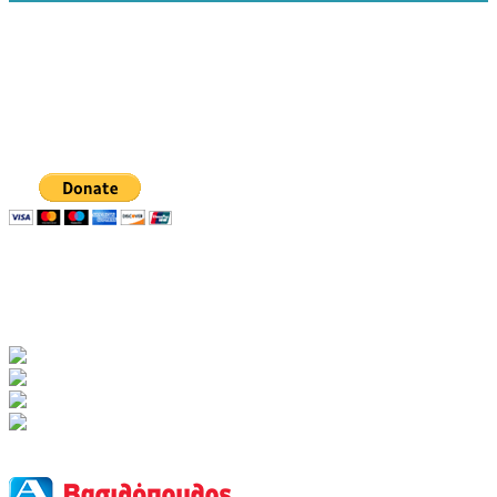
Δωρεά με Paypal
Χορηγοί-Δωρητές