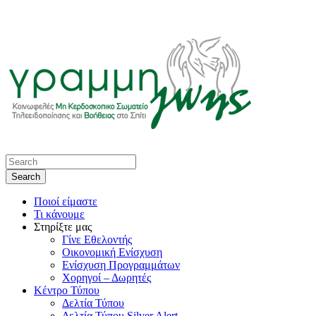
Ποιοί είμαστε
Τι κάνουμε
Στηρίξτε μας
Γίνε Εθελοντής
Οικονομική Ενίσχυση
Ενίσχυση Προγραμμάτων
Χορηγοί – Δωρητές
Κέντρο Τύπου
Δελτία Τύπου
Δελτία Τύπου Silver Alert