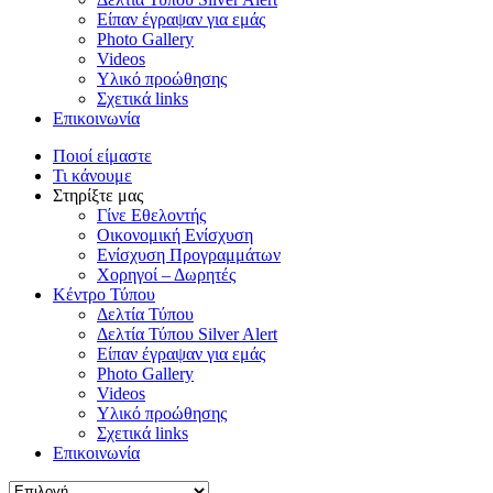
Είπαν έγραψαν για εμάς
Photo Gallery
Videos
Υλικό προώθησης
Σχετικά links
Επικοινωνία
Ποιοί είμαστε
Τι κάνουμε
Στηρίξτε μας
Γίνε Εθελοντής
Οικονομική Ενίσχυση
Ενίσχυση Προγραμμάτων
Χορηγοί – Δωρητές
Κέντρο Τύπου
Δελτία Τύπου
Δελτία Τύπου Silver Alert
Είπαν έγραψαν για εμάς
Photo Gallery
Videos
Υλικό προώθησης
Σχετικά links
Επικοινωνία