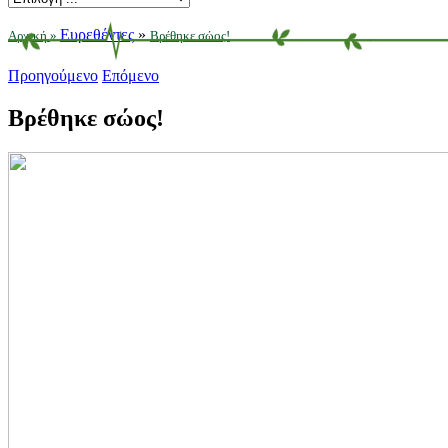
Ευρεθέντες
»
Αρχική
»
Βρέθηκε σώος!
Προηγούμενο
Επόμενο
Βρέθηκε σώος!