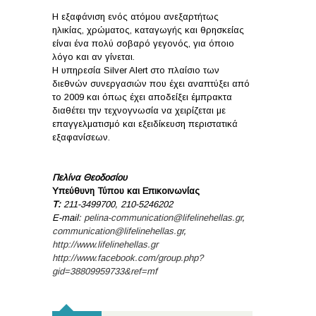
Η εξαφάνιση ενός ατόμου ανεξαρτήτως
ηλικίας, χρώματος, καταγωγής και θρησκείας
είναι ένα πολύ σοβαρό γεγονός, για όποιο
λόγο και αν γίνεται.
Η υπηρεσία Silver Alert στο πλαίσιο των
διεθνών συνεργασιών που έχει αναπτύξει από
το 2009 και όπως έχει αποδείξει έμπρακτα
διαθέτει την τεχνογνωσία να χειρίζεται με
επαγγελματισμό και εξειδίκευση περιστατικά
εξαφανίσεων.
Πελίνα Θεοδοσίου
Υπεύθυνη Τύπου και Επικοινωνίας
Τ
:
211-3499700, 210-5246202
E-mail:
pelina-communication@lifelinehellas.gr
,
communication@lifelinehellas.gr
,
http://www.lifelinehellas.gr
http://www.facebook.com/group.php?
gid=38809959733&ref=mf