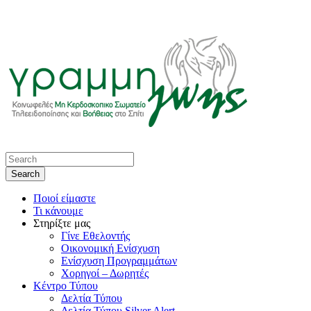
Ποιοί είμαστε
Τι κάνουμε
Στηρίξτε μας
Γίνε Εθελοντής
Οικονομική Ενίσχυση
Ενίσχυση Προγραμμάτων
Χορηγοί – Δωρητές
Κέντρο Τύπου
Δελτία Τύπου
Δελτία Τύπου Silver Alert