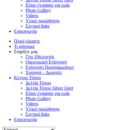
Είπαν έγραψαν για εμάς
Photo Gallery
Videos
Υλικό προώθησης
Σχετικά links
Επικοινωνία
Ποιοί είμαστε
Τι κάνουμε
Στηρίξτε μας
Γίνε Εθελοντής
Οικονομική Ενίσχυση
Ενίσχυση Προγραμμάτων
Χορηγοί – Δωρητές
Κέντρο Τύπου
Δελτία Τύπου
Δελτία Τύπου Silver Alert
Είπαν έγραψαν για εμάς
Photo Gallery
Videos
Υλικό προώθησης
Σχετικά links
Επικοινωνία