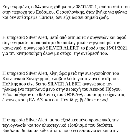
Συγκεκριμένα, ο 64χρονος χάθηκε την 08/01/2021, από το σπίτι του
στην περιοχή του Ευόσμου, Θεσσαλονίκης, όταν βγήκε για ψώνια
και δεν επέστρεψε. Έκτοτε, δεν είχε δώσει σημεία ζωής.
Η υπηρεσία Silver Alert, μετά από αίτημα των συγγενών και αφού
συγκέντρωσε τα απαραίτητα δικαιολογητικά ενεργοποίησε τον
κοινωνικό συναγερμό SILVER ALERT, το βράδυ της 15/01/2021,
για την κινητοποίηση όλων με στόχο την ανεύρεσή του.
Η υπηρεσία Silver Alert, λίγη ώρα μετά την ενεργοποίηση του
Κοινωνικού Συναγερμού, έλαβε κλήση για την ανεύρεσή του.
Πολίτης που είχε δει το SILVER ALERT, αναγνώρισε τον
ηλικιωμένο περιπλανώμενο στην περιοχή του Λευκού Πύργου.
Ειδοποιήθηκαν οι εθελοντές του ΟΦΚΑΘ, που συμμετείχαν στις
έρευνες και η ΕΛ.ΑΣ. και ο κ. Πεντίδης, βρέθηκε σώος!
Η υπηρεσία Silver Alert με το εξειδικευμένο προσωπικό, την
τεχνογνωσία και τον υλικοτεχνικό εξοπλισμό που διαθέτει,
βρίσκεται δίπλα σε κάθε άτομο που έχει εξαφανιστεί και στην