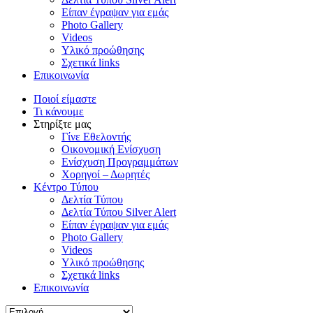
Είπαν έγραψαν για εμάς
Photo Gallery
Videos
Υλικό προώθησης
Σχετικά links
Επικοινωνία
Ποιοί είμαστε
Τι κάνουμε
Στηρίξτε μας
Γίνε Εθελοντής
Οικονομική Ενίσχυση
Ενίσχυση Προγραμμάτων
Χορηγοί – Δωρητές
Κέντρο Τύπου
Δελτία Τύπου
Δελτία Τύπου Silver Alert
Είπαν έγραψαν για εμάς
Photo Gallery
Videos
Υλικό προώθησης
Σχετικά links
Επικοινωνία