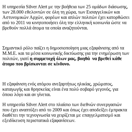
Η υπηρεσία Silver Alert με την βοήθεια των 25 ομάδων διάσωσης,
των 28.000 εθελοντών σε όλη τη χώρα, των Εισαγγελικών και
Αστυνομικών Αρχών, φορέων και απλών πολιτών έχει κατορθώσει
από το 2011 να κινητοποιήσει όλη την ελληνική κοινωνία ώστε να
βρεθούν πολλά άτομα τα οποία αναζητούνται.
Σημαντικό ρόλο παίζει η δημοσιοποίηση μιας εξαφάνισης από τα
Μ.Μ.Ε. και τα μέσα κοινωνικής δικτύωσης για την ενημέρωση των
πολιτών, γιατί
η συμμετοχή όλων μας, βοηθά να βρεθεί κάθε
άτομο που βρίσκονται σε κίνδυνο.
Η εξαφάνιση ενός ατόμου ανεξαρτήτως ηλικίας, χρώματος,
καταγωγής και θρησκείας είναι ένα πολύ σοβαρό γεγονός, για
όποιο λόγο και αν γίνεται.
Η υπηρεσία Silver Alert στο πλαίσιο των διεθνών συνεργασιών
που έχει αναπτύξει από το 2009 και όπως έχει αποδείξει έμπρακτα
διαθέτει την τεχνογνωσία να χειρίζεται με επαγγελματισμό και
εξειδίκευση περιστατικά εξαφανίσεων.