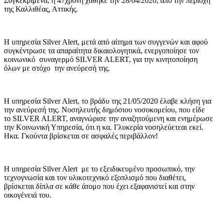
Συγκεκριμένα, η 47χρονη χάθηκε την 28/04/2020, από την περιοχή
της Καλλιθέας, Αττικής.
Η υπηρεσία Silver Alert, μετά από αίτημα των συγγενών και αφού
συγκέντρωσε τα απαραίτητα δικαιολογητικά, ενεργοποίησε τον
κοινωνικό συναγερμό SILVER ALERT, για την κινητοποίηση
όλων με στόχο την ανεύρεσή της.
Η υπηρεσία Silver Alert, το βράδυ της 21/05/2020 έλαβε κλήση για
την ανεύρεσή της. Νοσηλευτής δημόσιου νοσοκομείου, που είδε
το SILVER ALERT, αναγνώρισε την αναζητούμενη και ενημέρωσε
την Κοινωνική Υπηρεσία, ότι η κα. Γλυκερία νοσηλεύετεαι εκεί.
Ηκα. Γκούντα βρίσκεται σε ασφαλές περιβάλλον!
Η υπηρεσία Silver Alert με το εξειδικευμένο προσωπικό, την
τεχνογνωσία και τον υλικοτεχνικό εξοπλισμό που διαθέτει,
βρίσκεται δίπλα σε κάθε άτομο που έχει εξαφανιστεί και στην
οικογένειά του.