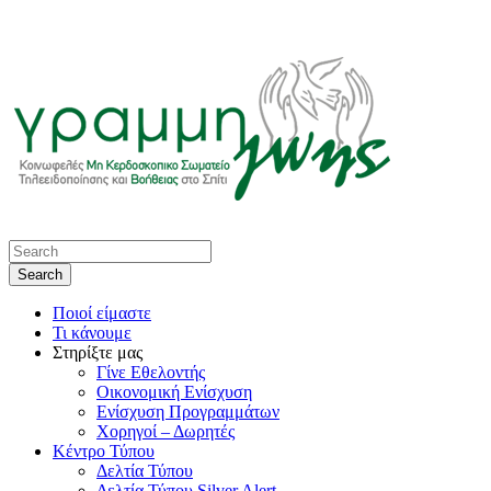
Ποιοί είμαστε
Τι κάνουμε
Στηρίξτε μας
Γίνε Εθελοντής
Οικονομική Ενίσχυση
Ενίσχυση Προγραμμάτων
Χορηγοί – Δωρητές
Κέντρο Τύπου
Δελτία Τύπου
Δελτία Τύπου Silver Alert