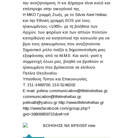
την αναζητούμενη. Η κα Δήμητρα είναι καλά και
επέστρεψε στην οικογένειά της.
Η ΜΚΟ Γραμμή Ζωής, με το Silver Alert Hellas
και την Εθνική γραμμή SOS για τους
ηλικιωμένους «1065», με τη βοήθεια των
Αρχών, των φορέων και των απλών πολιτών
κατορθώνει να κινητοποιεί την κοινωνία για να
βρει τους ηλικιωμένους που αναζητούνται.
Σημαντικό ρόλο παίζει η δημοσιοποίηση μιας
εξαφάνισης από τα Μ.Μ.Ε. Και αυτό, γιατί η
συμμετοχή όλων μας, βοηθά να βρεθούν οι
ηλικιωμένοι που βρίσκονται σε κίνδυνο.
Πελίνα Θεοδοσίου
Υπεύθυνη Τύπου και Επικοινωνίας
Τ: 211-3499700, 210-5246202
E-mail: pelina-communication@lifelinehellas.gr,
communication@lifelinehellas.gr,
pelinath@yahoo.gr http://www.lifelinehellas.gr
http://www.facebook.com/group.php?
gid=38809959733&ref=mf