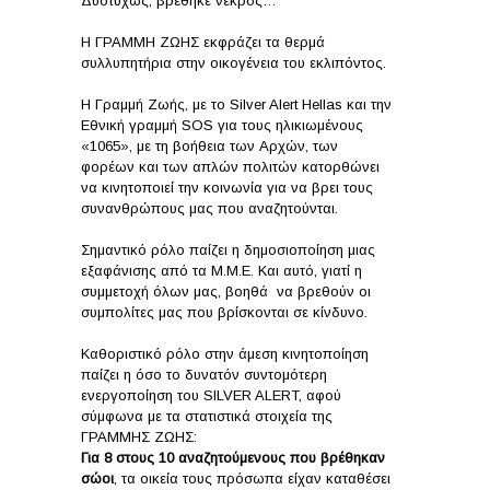
Δυστυχώς, βρέθηκε νεκρός…
Η ΓΡΑΜΜΗ ΖΩΗΣ εκφράζει τα θερμά
συλλυπητήρια στην οικογένεια του εκλιπόντος.
Η Γραμμή Ζωής, με το Silver Alert Hellas και την
Εθνική γραμμή SOS για τους ηλικιωμένους
«1065», με τη βοήθεια των Αρχών, των
φορέων και των απλών πολιτών κατορθώνει
να κινητοποιεί την κοινωνία για να βρει τους
συνανθρώπους μας που αναζητούνται.
Σημαντικό ρόλο παίζει η δημοσιοποίηση μιας
εξαφάνισης από τα Μ.Μ.Ε. Και αυτό, γιατί η
συμμετοχή όλων μας, βοηθά να βρεθούν οι
συμπολίτες μας που βρίσκονται σε κίνδυνο.
Καθοριστικό ρόλο στην άμεση κινητοποίηση
παίζει η όσο το δυνατόν συντομότερη
ενεργοποίηση του SILVER ALERT, αφού
σύμφωνα με τα στατιστικά στοιχεία της
ΓΡΑΜΜΗΣ ΖΩΗΣ:
Για 8 στους 10 αναζητούμενους που βρέθηκαν
σώοι
, τα οικεία τους πρόσωπα είχαν καταθέσει