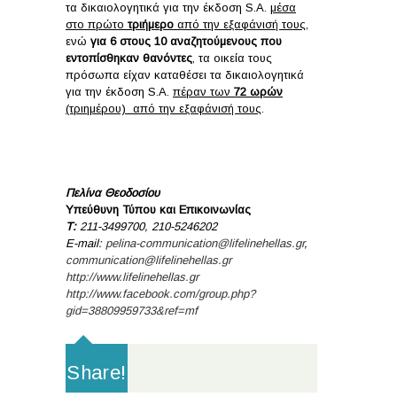
τα δικαιολογητικά για την έκδοση S.A.
μέσα
στο πρώτο
τριήμερο
από την εξαφάνισή τους
,
ενώ
γ
ια 6 στους 10 αναζητούμενους που
εντοπίσθηκαν θανόντες
, τα οικεία τους
πρόσωπα είχαν καταθέσει τα δικαιολογητικά
για την έκδοση S.A.
πέραν των
72 ωρών
(τριημέρου) από την εξαφάνισή τους
.
Πελίνα Θεοδοσίου
Υπεύθυνη Τύπου και Επικοινωνίας
Τ
:
211-3499700, 210-5246202
E-mail:
pelina-communication@lifelinehellas.gr
,
communication@lifelinehellas.gr
http://www.lifelinehellas.gr
http://www.facebook.com/group.php?
gid=38809959733&ref=mf
Share!