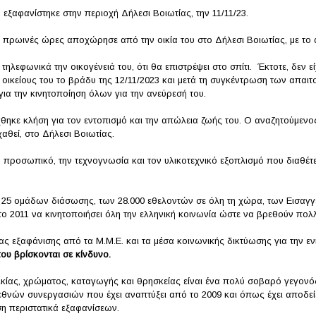
 εξαφανίστηκε στην περιοχή Δήλεσι Βοιωτίας, την 11/11/23.
, πρωινές ώρες αποχώρησε από την οικία του στο Δήλεσι Βοιωτίας, με το 
ηλεφωνικά την οικογένειά του, ότι θα επιστρέψει στο σπίτι. Έκτοτε, δεν ε
κείους του το βράδυ της 12/11/2023 και μετά τη συγκέντρωση των απαιτ
ια την κινητοποίηση όλων για την ανεύρεσή του.
 δέχθηκε κλήση για τον εντοπισμό και την απώλεια ζωής του. Ο αναζητούμεν
αθεί, στο Δήλεσι Βοιωτίας.
νο προσωπικό, την τεχνογνωσία και τον υλικοτεχνικό εξοπλισμό που διαθέτε
των 25 ομάδων διάσωσης, των 28.000 εθελοντών σε όλη τη χώρα, των Εισα
ο 2011 να κινητοποιήσει όλη την ελληνική κοινωνία ώστε να βρεθούν πολ
ας εξαφάνισης από τα Μ.Μ.Ε. και τα μέσα κοινωνικής δικτύωσης για την ε
ου βρίσκονται σε κίνδυνο.
ίας, χρώματος, καταγωγής και θρησκείας είναι ένα πολύ σοβαρό γεγονός, 
διεθνών συνεργασιών που έχει αναπτύξει από το 2009 και όπως έχει αποδεί
υση περιστατικά εξαφανίσεων.