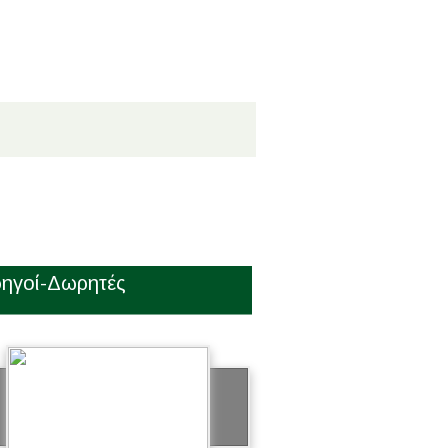
ηγοί-Δωρητές