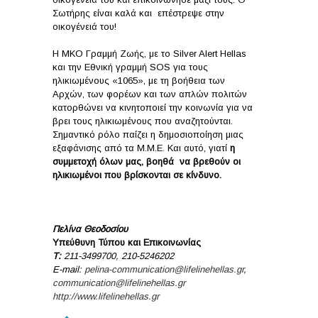
Σωτήρης είναι καλά και επέστρεψε στην
οικογένειά του!
Η ΜΚΟ Γραμμή Ζωής, με το Silver Alert Hellas
και την Εθνική γραμμή SOS για τους
ηλικιωμένους «1065», με τη βοήθεια των
Αρχών, των φορέων και των απλών πολιτών
κατορθώνει να κινητοποιεί την κοινωνία για να
βρει τους ηλικιωμένους που αναζητούνται.
Σημαντικό ρόλο παίζει η δημοσιοποίηση μιας
εξαφάνισης από τα Μ.Μ.Ε. Και αυτό, γιατί
η
συμμετοχή όλων μας, βοηθά να βρεθούν οι
ηλικιωμένοι που βρίσκονται σε κίνδυνο.
Πελίνα Θεοδοσίου
Υπεύθυνη Τύπου και Επικοινωνίας
Τ
:
211-3499700, 210-5246202
E-mail:
pelina-communication@lifelinehellas.gr
,
communication@lifelinehellas.gr
http://www.lifelinehellas.gr