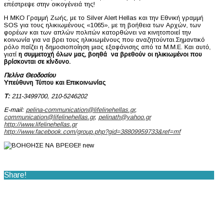
επέστρεψε στην οικογένειά της!
Η ΜΚΟ Γραμμή Ζωής, με το Silver Alert Hellas και την Εθνική γραμμή
SOS για τους ηλικιωμένους «1065», με τη βοήθεια των Αρχών, των
φορέων και των απλών πολιτών κατορθώνει να κινητοποιεί την
κοινωνία για να βρει τους ηλικιωμένους που αναζητούνται.Σημαντικό
ρόλο παίζει η δημοσιοποίηση μιας εξαφάνισης από τα Μ.Μ.Ε. Και αυτό,
γιατί
η συμμετοχή όλων μας, βοηθά να βρεθούν οι ηλικιωμένοι που
βρίσκονται σε κίνδυνο.
Πελίνα Θεοδοσίου
Υπεύθυνη Τύπου και Επικοινωνίας
Τ
:
211-3499700, 210-5246202
E-mail:
pelina-communication@lifelinehellas.gr
,
communication@lifelinehellas.gr
,
pelinath@yahoo.gr
http://www.lifelinehellas.gr
http://www.facebook.com/group.php?gid=38809959733&ref=mf
Share!