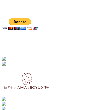
Δωρεά με Paypal
Χορηγοί-Δωρητές