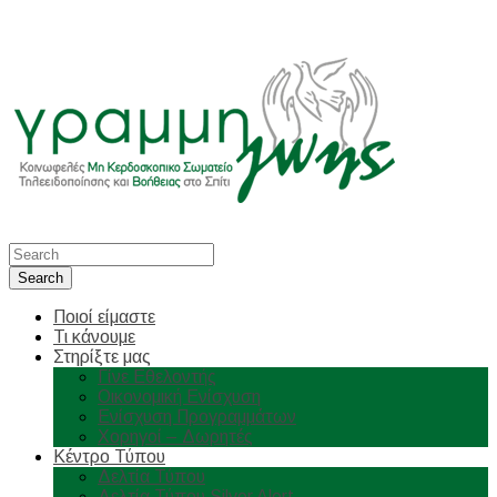
Ποιοί είμαστε
Τι κάνουμε
Στηρίξτε μας
Γίνε Εθελοντής
Οικονομική Ενίσχυση
Ενίσχυση Προγραμμάτων
Χορηγοί – Δωρητές
Κέντρο Τύπου
Δελτία Τύπου
Δελτία Τύπου Silver Alert