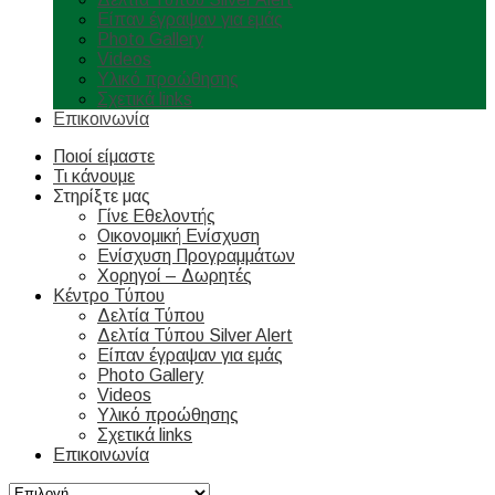
Είπαν έγραψαν για εμάς
Photo Gallery
Videos
Υλικό προώθησης
Σχετικά links
Επικοινωνία
Ποιοί είμαστε
Τι κάνουμε
Στηρίξτε μας
Γίνε Εθελοντής
Οικονομική Ενίσχυση
Ενίσχυση Προγραμμάτων
Χορηγοί – Δωρητές
Κέντρο Τύπου
Δελτία Τύπου
Δελτία Τύπου Silver Alert
Είπαν έγραψαν για εμάς
Photo Gallery
Videos
Υλικό προώθησης
Σχετικά links
Επικοινωνία