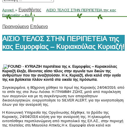
Ευρεθέντες
»
Αρχική
»
ΑΙΣΙΟ ΤΕΛΟΣ ΣΤΗΝ ΠΕΡΙΠΕΤΕΙΑ της κας
Ευμορφίας – Κυ ...
Προηγούμενο
Επόμενο
ΑΙΣΙΟ ΤΕΛΟΣ ΣΤΗΝ ΠΕΡΙΠΕΤΕΙΑ της
κας Ευμορφίας – Κυριακούλας Κυριαζή!
Η περιπέτεια της κ. Ευμορφίας – Κυριακούλας
Κυριαζή έληξε, δίνοντας αίσιο τέλος στην αγωνία των δικών της
ανθρώπων που την αναζητούσαν. Η κ, Κυριαζή, είναι καλά στην υγεία
της και βρίσκεται πλέον κοντά στα οικεία της πρόσωπα.
Συγκεκριμένα, η 80χρονη χάθηκε το πρωί της Κυριακής 24/04/2016, από
το σπίτι της στα Άνω Λιόσια. Η ΓΡΑΜΜΗ ΖΩΗΣ, μετά από παράκληση
των συγγενών και με τη συγκέντρωση των απαραίτητων
δικαιολογητικών, ενεργοποίησε το SILVER ALERT, για την κινητοποίηση
όλων για την ανεύρεσή της.
Η Κοινωνική Υπηρεσία της Οργάνωσης δέχθηκε, το βράδυ της
Κυριακής, 24/04/2016 κλήση για την ανεύρεσή της. Η ηλικιωμένη
εντοπίσθηκε περιπλανώμενη από περιπολικό της ΕΛ.ΑΣ., στην περιοχή
της πλατείας στη Μαγούλα Αττικής.Η κ. Ευμορφία είναι καλά και